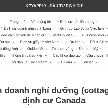
KEYAPPLY - ĐẦU TƯ ĐỊNH CƯ
Trang chủ
Về chúng tôi
⭐ Định cư cấp liên bang
⭐ Định cư doanh nhân tỉnh bang
Định cư Lao động/ Việc làm
 cáo và Các vấn đề Nhập cư
Start-Up Visa
Business Work 
Du học
Dịch vụ giấy tờ Việt Nam
✈️ Du lịch
PR & Citiz
hử tiếng Anh
Golden Visas - Thị thực vàng
Úc
Mỹ
blic
Thông tin và sự kiện
Các khoá đào tạo
Câu chuyện t
Hỏi đáp và Live Stream
⭐ Tư vấn
Liên lạc
 doanh nghỉ dưỡng (cottage
định cư Canada