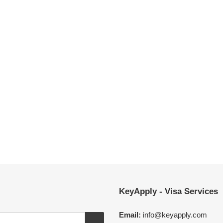
KeyApply - Visa Services
Email:
info@keyapply.com