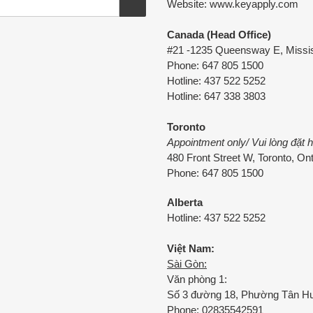
Website: www.keyapply.com
Canada (Head Office)
#21 -1235 Queensway E, Missi
Phone: 647 805 1500
Hotline: 437 522 5252
Hotline: 647 338 3803
Toronto
Appointment only/ Vui lòng đặt 
480 Front Street W, Toronto, O
Phone: 647 805 1500
Alberta
Hotline: 437 522 5252
Việt Nam:
Sài Gòn:
Văn phòng 1:
Số 3 đường 18, Phường Tân Hư
Phone: 02835542591