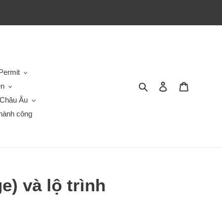
Permit
Tìm kiếm
Đăng nhập
Giỏ hàng
en
Châu Âu
hành công
) và lộ trình