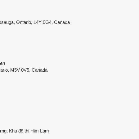
ssauga, Ontario, L4Y 0G4, Canada
hẹn
ntario, M5V 0V5, Canada
ng, Khu đô thị Him Lam