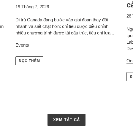
cả
19 Tháng 7, 2026
26 
Di trú Canada đang bước vào giai đoạn thay đổi
ín
nhanh và siết chặt hơn: chỉ tiêu được điều chỉnh,
Ngà
nhiều chương trình được tái cấu trúc, tiêu chí lựa...
tạo
Lab
Events
Dev
Ont
ĐỌC THÊM
Đ
XEM TẤT CẢ