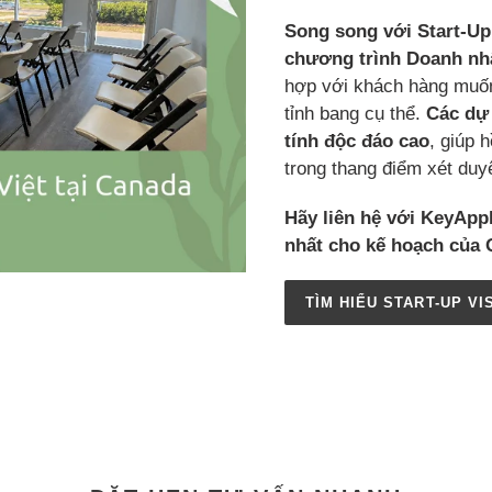
Song song với Start-Up
chương trình Doanh nh
hợp với khách hàng muốn
tỉnh bang cụ thể.
Các dự 
tính độc đáo cao
, giúp 
trong thang điểm xét duyệ
Hãy liên hệ với KeyAppl
nhất cho kế hoạch của 
TÌM HIỂU START-UP V