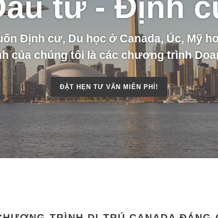
ầu tư - Định 
ốn Định cư, Du học ở Canada, Úc, Mỹ h
nh của chúng tôi là các chương trình Do
ĐẶT HẸN TƯ VẤN MIỄN PHÍ!
CHƯƠNG TRÌNH DI TRÚ CANADA ĐÁNG 