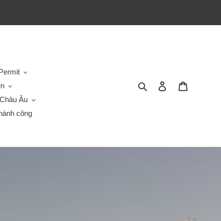
Permit
Tìm kiếm
Đăng nhập
Giỏ hàng
en
Châu Âu
hành công