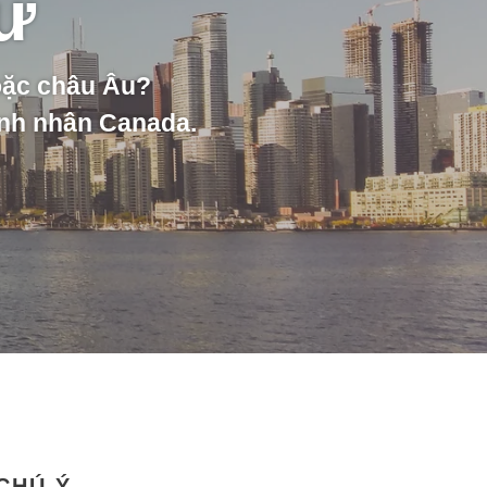
cư
oặc châu Âu?
anh nhân Canada.
CHÚ Ý