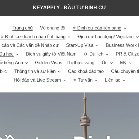
KEYAPPLY - ĐẦU TƯ ĐỊNH CƯ
Trang chủ
Về chúng tôi
⭐ Định cư cấp liên bang
⭐ Định cư doanh nhân tỉnh bang
Định cư Lao động/ Việc làm
 cáo và Các vấn đề Nhập cư
Start-Up Visa
Business Work 
Du học
Dịch vụ giấy tờ Việt Nam
✈️ Du lịch
PR & Citiz
hử tiếng Anh
Golden Visas - Thị thực vàng
Úc
Mỹ
blic
Thông tin và sự kiện
Các khoá đào tạo
Câu chuyện t
Hỏi đáp và Live Stream
⭐ Tư vấn
Liên lạc