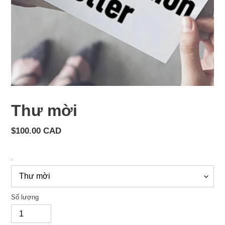
Thư mời
Giá
$100.00 CAD
cả
thông
.
thường
Số lượng