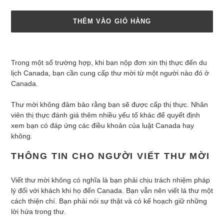
THÊM VÀO GIỎ HÀNG
Thêm
sản
Trong một số trường hợp, khi bạn nộp đơn xin thị thực đến du
phẩm
lịch Canada, bạn cần cung cấp thư mời từ một người nào đó ở
vào
Canada.
giỏ
hàng
Thư mời không đảm bảo rằng bạn sẽ được cấp thị thực. Nhân
của
viên thị thực đánh giá thêm nhiều yếu tố khác để quyết định
bạn
xem bạn có đáp ứng các điều khoản của luật Canada hay
không.
THÔNG TIN CHO NGƯỜI VIẾT THƯ MỜI
Viết thư mời không có nghĩa là bạn phải chịu trách nhiệm pháp
lý đối với khách khi họ đến Canada. Bạn vẫn nên viết lá thư một
cách thiện chí. Bạn phải nói sự thật và có kế hoạch giữ những
lời hứa trong thư.