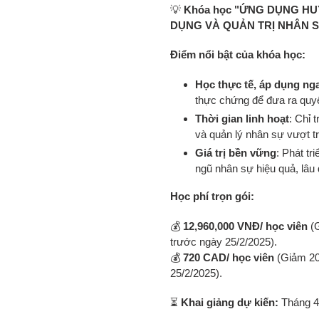
💡
Khóa học "ỨNG DỤNG H
DỤNG VÀ QUẢN TRỊ NHÂN SỰ" 
Điểm nổi bật của khóa học:
Học thực tế, áp dụng ng
thực chứng để đưa ra quyết
Thời gian linh hoạt
: Chỉ 
và quản lý nhân sự vượt tr
Giá trị bền vững
: Phát t
ngũ nhân sự hiệu quả, lâu 
Học phí trọn gói:
💰
12,960,000 VNĐ/ học viên
(G
trước ngày 25/2/2025).
💰
720 CAD/ học viên
(Giảm 20
25/2/2025).
⏳
Khai giảng dự kiến:
Tháng 4