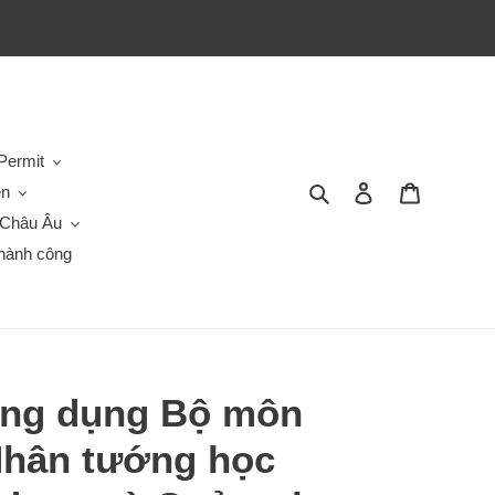
Permit
Tìm kiếm
Đăng nhập
Giỏ hàng
en
Châu Âu
hành công
Ứng dụng Bộ môn
Nhân tướng học