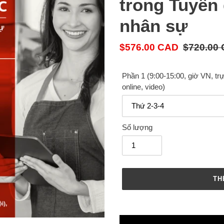
trong Tuyển 
nhân sự
Giá
$576.00 CAD
Giá
$720.00
bán
cả
thông
Phần 1 (9:00-15:00, giờ VN, trự
online, video)
thường
Số lượng
TH
Thêm
sản