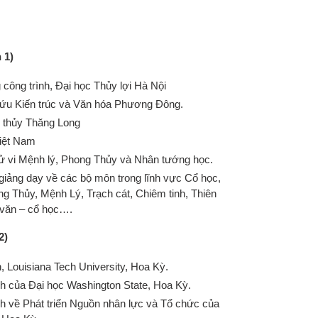
 1)
công trình, Đại học Thủy lợi Hà Nội
cứu Kiến trúc và Văn hóa Phương Đông.
g thủy Thăng Long
Việt Nam
ử vi Mệnh lý, Phong Thủy và Nhân tướng học.
iảng dạy về các bộ môn trong lĩnh vực Cổ học,
g Thủy, Mệnh Lý, Trạch cát, Chiêm tinh, Thiên
 văn – cổ học….
2)
h, Louisiana Tech University, Hoa Kỳ.
nh của Đại học Washington State, Hoa Kỳ.
nh về Phát triển Nguồn nhân lực và Tổ chức của