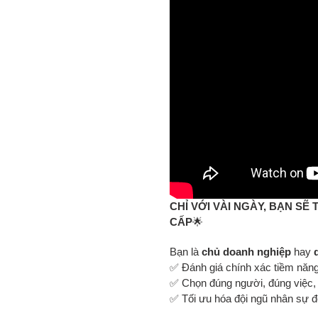
phẩm
vào
giỏ
hàng
của
bạn
CHỈ VỚI VÀI NGÀY, BẠN S
CẤP
🌟
Bạn là
chủ doanh nghiệp
hay
✅ Đánh giá chính xác tiềm năn
✅ Chọn đúng người, đúng việc,
✅ Tối ưu hóa đội ngũ nhân sự đ