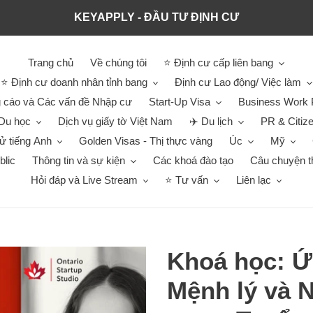
KEYAPPLY - ĐẦU TƯ ĐỊNH CƯ
Trang chủ
Về chúng tôi
⭐ Định cư cấp liên bang
⭐ Định cư doanh nhân tỉnh bang
Định cư Lao động/ Việc làm
 cáo và Các vấn đề Nhập cư
Start-Up Visa
Business Work 
Du học
Dịch vụ giấy tờ Việt Nam
✈️ Du lịch
PR & Citiz
hử tiếng Anh
Golden Visas - Thị thực vàng
Úc
Mỹ
blic
Thông tin và sự kiện
Các khoá đào tạo
Câu chuyện t
Hỏi đáp và Live Stream
⭐ Tư vấn
Liên lạc
Khoá học: 
Mệnh lý và 