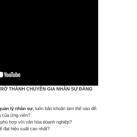
Ẽ TRỞ THÀNH CHUYÊN GIA NHÂN SỰ ĐẲNG
quản lý nhân sự
, luôn băn khoăn làm thế nào để:
g của ứng viên?
 phù hợp với văn hóa doanh nghiệp?
ể đạt hiệu suất cao nhất?