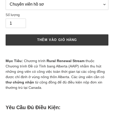
thường
Số lượng
THÊM VÀO GIỎ HÀNG
Thêm
sản
Mục Tiêu:
Chương trình
Rural Renewal Stream
thuộc
phẩm
Chương trình Đề cử Tỉnh bang Alberta (AAIP) nhằm thu hút
vào
những ứng viên có công việc toàn thời gian tại các cộng đồng
giỏ
được chỉ định ở vùng nông thôn Alberta. Các ứng viên cần có
hàng
thư chứng nhận
từ cộng đồng để đủ điều kiện nộp đơn xin
của
thường trú tại Canada.
bạn
Yêu Cầu Đủ Điều Kiện: