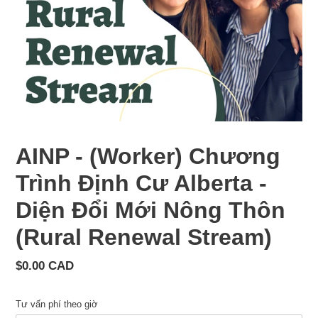
AINP - (Worker) Chương
Trình Định Cư Alberta -
Diện Đổi Mới Nông Thôn
(Rural Renewal Stream)
Giá
$0.00 CAD
cả
thông
Tư vấn phí theo giờ