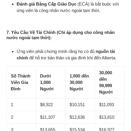
Đánh giá Bằng Cấp Giáo Dục
(ECA) là bắt buộc với
ứng viên là công nhân nước ngoài tạm thời.
7.
Yêu Cầu Về Tài Chính
(Chỉ áp dụng cho công nhân
nước ngoài tạm thời):
Ứng viên phải chứng minh rằng họ có đủ
nguồn tài
chính
để hỗ trợ bản thân và gia đình khi đến Alberta.
30,000
Số Thành
Dưới
1,000 đến
đến
Viên Gia
1,000
30,000
99,999
Đình
Người
Người
Người
1
$8,922
$10,151
$11,093
2
$11,107
$12,636
$13,810
3
$13,655
$15,534
$16,977