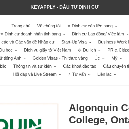
KEYAPPLY - ĐẦU TƯ ĐỊNH CƯ
Trang chủ
Về chúng tôi
⭐ Định cư cấp liên bang
⭐ Định cư doanh nhân tỉnh bang
Định cư Lao động/ Việc làm
 cáo và Các vấn đề Nhập cư
Start-Up Visa
Business Work 
Du học
Dịch vụ giấy tờ Việt Nam
✈️ Du lịch
PR & Citiz
hử tiếng Anh
Golden Visas - Thị thực vàng
Úc
Mỹ
blic
Thông tin và sự kiện
Các khoá đào tạo
Câu chuyện t
Hỏi đáp và Live Stream
⭐ Tư vấn
Liên lạc
Algonquin C
College, Ont