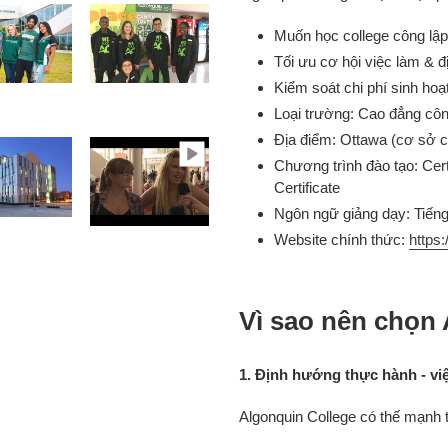
bạn
Muốn học college công lậ
Tối ưu cơ hội việc làm & đ
Kiểm soát chi phí sinh hoạ
Loại trường: Cao đẳng công
Địa điểm: Ottawa (cơ sở c
Chương trình đào tạo: Cer
Certificate
Ngôn ngữ giảng dạy: Tiến
Website chính thức:
https
Vì sao nên chọn
1. Định hướng thực hành - vi
Algonquin College có thế mạnh t