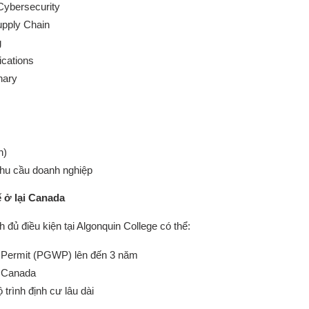
Cybersecurity
upply Chain
g
cations
nary
h)
nhu cầu doanh nghiệp
ế ở lại Canada
h đủ điều kiện tại Algonquin College có thể:
 Permit (PGWP) lên đến 3 năm
i Canada
 trình định cư lâu dài