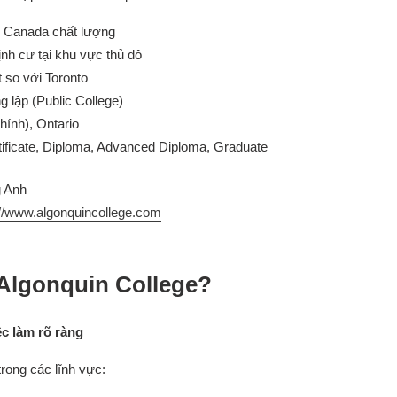
p Canada chất lượng
ịnh cư tại khu vực thủ đô
t so với Toronto
 lập (Public College)
hính), Ontario
tificate, Diploma, Advanced Diploma, Graduate
g Anh
://www.algonquincollege.com
 Algonquin College?
ệc làm rõ ràng
rong các lĩnh vực: