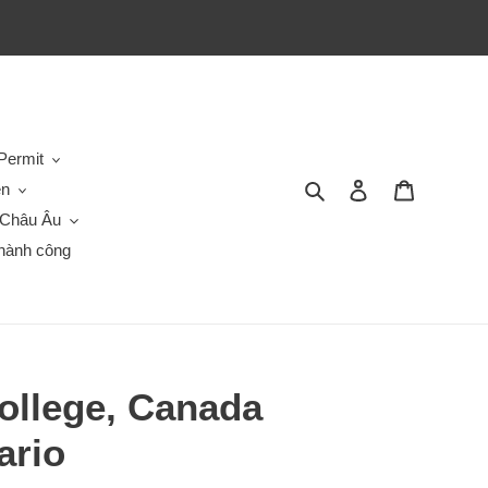
Permit
Tìm kiếm
Đăng nhập
Giỏ hàng
en
Châu Âu
hành công
ollege, Canada
ario