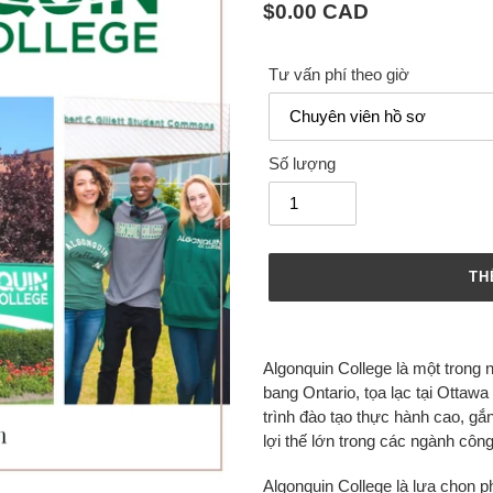
Giá
$0.00 CAD
cả
thông
Tư vấn phí theo giờ
thường
Số lượng
TH
Thêm
sản
Algonquin College là một trong 
phẩm
bang Ontario, tọa lạc tại Ottaw
vào
trình đào tạo thực hành cao, gắn
giỏ
lợi thế lớn trong các ngành công
hàng
của
Algonquin College là lựa chọn p