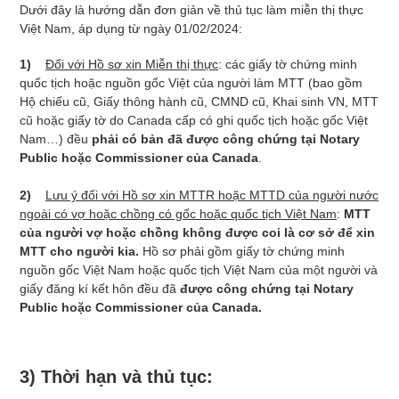
Dưới đây là hướng dẫn đơn giản về thủ tục làm miễn thị thực
Việt Nam, áp dụng từ ngày 01/02/2024:
1)
Đối với Hồ sơ xin Miễn thị thực
: các giấy tờ chứng minh
quốc tịch hoặc nguồn gốc Việt của người làm MTT (bao gồm
Hộ chiếu cũ, Giấy thông hành cũ, CMND cũ, Khai sinh VN, MTT
cũ hoặc giấy tờ do Canada cấp có ghi quốc tịch hoặc gốc Việt
Nam…) đều
phải có bản
đã được công chứng tại Notary
Public hoặc Commissioner của Canada
.
2)
Lưu ý đối với Hồ sơ xin MTTR hoặc MTTD của người nước
ngoài có vợ hoặc chồng có gốc hoặc quốc tịch Việt Nam
:
MTT
của người vợ hoặc chồng không được coi là cơ sở để xin
MTT cho người kia.
Hồ sơ phải gồm giấy tờ chứng minh
nguồn gốc Việt Nam hoặc quốc tịch Việt Nam của một người và
giấy đăng kí kết hôn đều đã
được công chứng tại Notary
Public hoặc Commissioner của Canada.
3) Thời hạn và thủ tục: