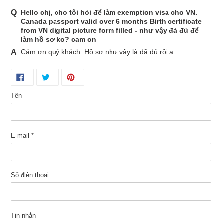
Hello chị, cho tôi hỏi để làm exemption visa cho VN.
Canada passport valid over 6 months Birth certificate
from VN digital picture form filled - như vậy đả đủ để
làm hồ sơ ko? cam on
Cám ơn quý khách. Hồ sơ như vậy là đã đủ rồi ạ.
Tên
E-mail
*
Số điện thoại
Tin nhắn