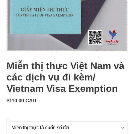
Miễn thị thực Việt Nam và
các dịch vụ đi kèm/
Vietnam Visa Exemption
Giá
$110.00 CAD
cả
thông
.
thường