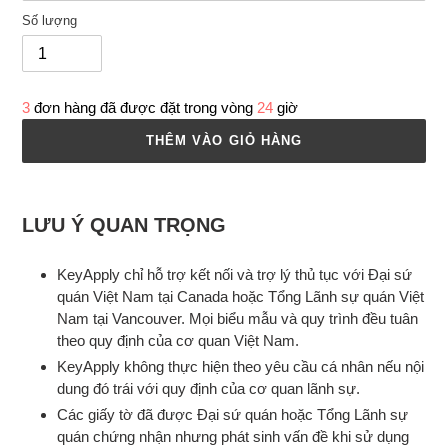
Số lượng
3
đơn hàng đã được đặt trong vòng
2
4
giờ
THÊM VÀO GIỎ HÀNG
Thêm
sản
LƯU Ý QUAN TRỌNG
phẩm
vào
KeyApply chỉ hỗ trợ kết nối và trợ lý thủ tục với Đại sứ
giỏ
quán Việt Nam tại Canada hoặc Tổng Lãnh sự quán Việt
hàng
của
Nam tại Vancouver. Mọi biểu mẫu và quy trình đều tuân
bạn
theo quy định của cơ quan Việt Nam.
KeyApply không thực hiện theo yêu cầu cá nhân nếu nội
dung đó trái với quy định của cơ quan lãnh sự.
Các giấy tờ đã được Đại sứ quán hoặc Tổng Lãnh sự
quán chứng nhận nhưng phát sinh vấn đề khi sử dụng