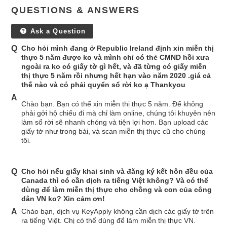
QUESTIONS & ANSWERS
Ask a Question
Cho hỏi mình đang ở Republic Ireland định xin miễn thị
thực 5 năm được ko và mình chỉ có thẻ CMND hồi xưa
ngoài ra ko có giấy tờ gì hết, và đã từng có giấy miễn
thị thực 5 năm rồi nhưng hết hạn vào năm 2020 .giá cả
thế nào và có phải quyển sổ rời ko ạ Thankyou
Chào bạn. Bạn có thể xin miễn thị thực 5 năm. Để không
phải gởi hộ chiếu đi mà chỉ làm online, chúng tôi khuyên nên
làm sổ rời sẽ nhanh chóng và tiện lợi hơn. Bạn upload các
giấy tờ như trong bài, và scan miễn thị thực cũ cho chúng
tôi.
Cho hỏi nếu giấy khai sinh và đăng ký kết hôn đều của
Canada thì có cần dịch ra tiếng Việt không? Và có thể
dùng để làm miễn thị thực cho chồng và con của công
dân VN ko? Xin cảm ơn!
Chào bạn, dịch vụ KeyApply không cần dịch các giấy tờ trên 
ra tiếng Việt. Chị có thể dùng để làm miễn thị thực VN.