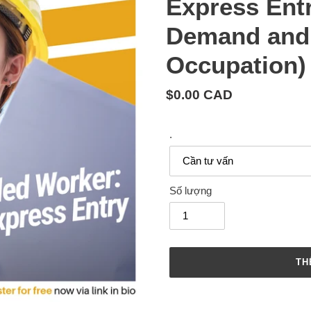
Express Entr
Demand and 
Occupation)
Giá
$0.00 CAD
cả
thông
.
thường
Số lượng
TH
Thêm