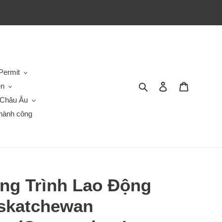
Permit
Tìm kiếm
Đăng nhập
Giỏ hàng
en
Châu Âu
hành công
ng Trình Lao Động
skatchewan