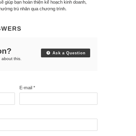
sẽ giúp bạn hoàn thiện kế hoạch kinh doanh,
thường trú nhân qua chương trình.
SWERS
on?
Ask a Question
 about this.
E-mail
*