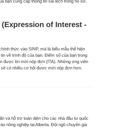
a bạn cung cấp thông tin sai lệch trong hồ sơ.
(Expression of Interest -
chính thức vào SINP, mà là biểu mẫu thể hiện
in về trình độ của bạn. Điểm số của bạn trong
n được lời mời nộp đơn (ITA). Những ứng viên
 sẽ có nhiều cơ hội được mời nộp đơn hơn.
ấn và hỗ trợ toàn diện cho các nhà đầu tư quốc
ào nông nghiệp tại Alberta. Đội ngũ chuyên gia