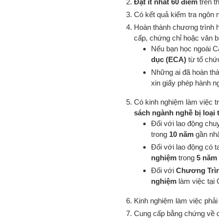
Đạt ít nhất 60 điểm
trên t
Có kết quả kiểm tra ngôn 
Hoàn thành chương trình h
cấp, chứng chỉ hoặc văn b
Nếu bạn học ngoài C
dục (ECA)
từ tổ chứ
Những ai đã hoàn thà
xin giấy phép hành n
Có kinh nghiệm làm việc 
sách ngành nghề bị loại 
Đối với lao động chuy
trong
10 năm
gần nhấ
Đối với lao động có t
nghiệm
trong
5 năm
Đối với
Chương Trìn
nghiệm
làm việc tại
Kinh nghiệm làm việc phải
Cung cấp bằng chứng về q