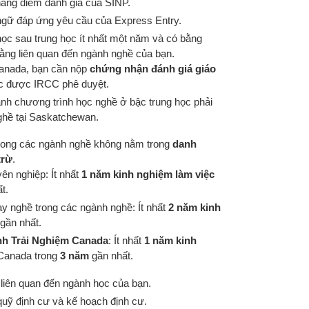
hang điểm đánh giá của SINP.
ngữ đáp ứng yêu cầu của Express Entry.
ọc sau trung học ít nhất một năm và có bằng
ằng liên quan đến ngành nghề của bạn.
anada, bạn cần nộp
chứng nhận đánh giá giáo
c được IRCC phê duyệt.
nh chương trình học nghề ở bậc trung học phải
ghề tại Saskatchewan.
trong các ngành nghề không nằm trong
danh
trừ
.
ên nghiệp: Ít nhất
1 năm kinh nghiệm làm việc
t.
ay nghề trong các ngành nghề: Ít nhất
2 năm kinh
gần nhất.
h Trải Nghiệm Canada
: Ít nhất
1 năm kinh
 Canada trong
3 năm
gần nhất.
 liên quan đến ngành học của bạn.
uỹ định cư và kế hoạch định cư.