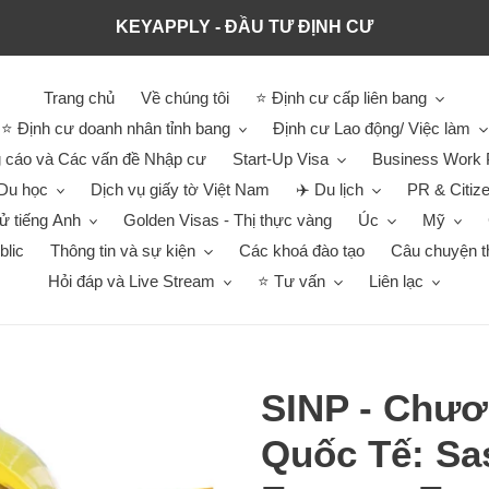
KEYAPPLY - ĐẦU TƯ ĐỊNH CƯ
Trang chủ
Về chúng tôi
⭐ Định cư cấp liên bang
⭐ Định cư doanh nhân tỉnh bang
Định cư Lao động/ Việc làm
 cáo và Các vấn đề Nhập cư
Start-Up Visa
Business Work 
Du học
Dịch vụ giấy tờ Việt Nam
✈️ Du lịch
PR & Citiz
hử tiếng Anh
Golden Visas - Thị thực vàng
Úc
Mỹ
blic
Thông tin và sự kiện
Các khoá đào tạo
Câu chuyện t
Hỏi đáp và Live Stream
⭐ Tư vấn
Liên lạc
SINP - Chươ
Quốc Tế: Sa