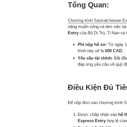
sản
Tổng Quan:
phẩm
vào
giỏ
Chương trình Saskatchewan Ex
hàng
năng muốn sống và làm việc tạ
của
Entry
của Bộ Di Trú, Tị Nạn và
bạn
Phí nộp hồ sơ
: Từ ngày 
trình này sẽ là
500 CAD
.
Yêu cầu tài chính
: Bắt đầ
đáp ứng yêu cầu về quỹ đ
Điều Kiện Đủ Ti
Để nộp đơn vào chương trình S
Được chấp nhận vào
hệ t
Express Entry
hợp lệ cù