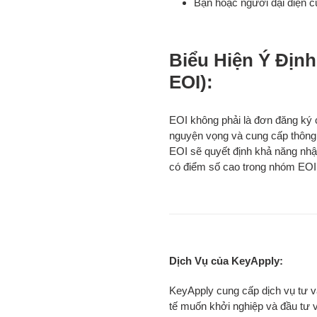
Bạn hoặc người đại diện củ
Biểu Hiện Ý Định 
EOI):
EOI không phải là đơn đăng ký 
nguyện vọng và cung cấp thông t
EOI sẽ quyết định khả năng nhậ
có điểm số cao trong nhóm EOI
Dịch Vụ của KeyApply:
KeyApply cung cấp dịch vụ tư v
tế muốn khởi nghiệp và đầu tư v