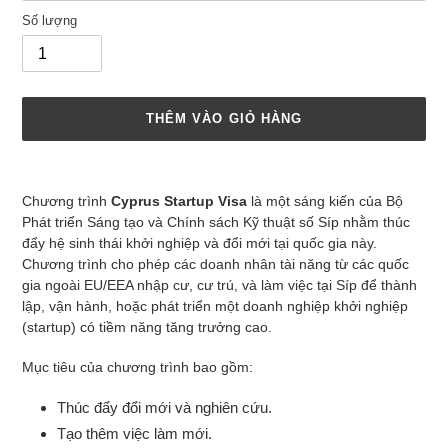
Số lượng
THÊM VÀO GIỎ HÀNG
Thêm
sản
Chương trình
Cyprus Startup Visa
là một sáng kiến của Bộ
phẩm
Phát triển Sáng tạo và Chính sách Kỹ thuật số Síp nhằm thúc
vào
đẩy hệ sinh thái khởi nghiệp và đổi mới tại quốc gia này.
giỏ
Chương trình cho phép các doanh nhân tài năng từ các quốc
hàng
gia ngoài EU/EEA nhập cư, cư trú, và làm việc tại Síp để thành
của
lập, vận hành, hoặc phát triển một doanh nghiệp khởi nghiệp
bạn
(startup) có tiềm năng tăng trưởng cao.
Mục tiêu của chương trình bao gồm:
Thúc đẩy đổi mới và nghiên cứu.
Tạo thêm việc làm mới.