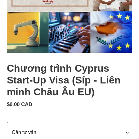
Chương trình Cyprus
Start-Up Visa (Síp - Liên
minh Châu Âu EU)
Giá
$0.00 CAD
cả
thông
.
thường