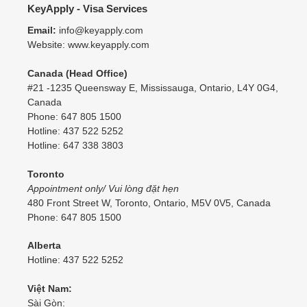
KeyApply - Visa Services
Email:
info@keyapply.com
Website: www.keyapply.com
Canada (Head Office)
#21 -1235 Queensway E, Mississauga, Ontario, L4Y 0G4,
Canada
Phone: 647 805 1500
Hotline: 437 522 5252
Hotline: 647 338 3803
Toronto
Appointment only/ Vui lòng đặt hẹn
480 Front Street W, Toronto, Ontario, M5V 0V5, Canada
Phone: 647 805 1500
Alberta
Hotline: 437 522 5252
Việt Nam:
Một khách ở Brooklyn, USA đặt dịch vụ
Sài Gòn: