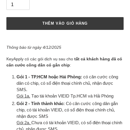
THÊM VÀO GIỎ HÀNG
Thêm
sản
Thông báo từ ngày 4/12/2025
phẩm
vào
KeyApply có các gói dịch vụ sau cho
tất cả khách hàng đã có
giỏ
căn cước công dân có gắn chip
:
hàng
của
Gói 1 - TP.HCM hoặc Hải Phòng:
có căn cước công
bạn
dân có chip, có số điện thoại chính chủ, nhận được
SMS.
Gói 1a.
Tạo tài khoản VIEID Tp.HCM và Hải Phòng
Gói 2 - Tính thành khác
: Có căn cước công dân gắn
chip, có tài khoản VIEID, có số điện thoại chính chủ,
nhận được SMS
Gói 2a.
Chưa có tài khoản VIEID, có số điện thoại chính
chủ, nhận được SMS