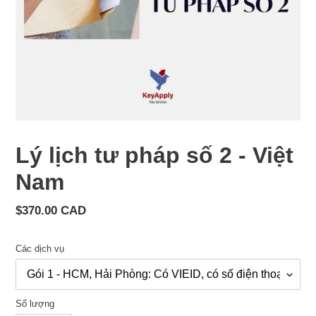
Lý lịch tư pháp số 2 - Việt
Nam
Giá
$370.00 CAD
cả
thông
Các dịch vụ
thường
Số lượng