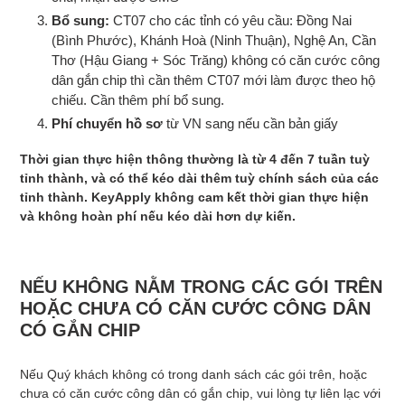
Bổ sung:
CT07 cho các tỉnh có yêu cầu:
Đồng Nai
(Bình Phước), Khánh Hoà (Ninh Thuận), Nghệ An, Cần
Thơ (Hậu Giang + Sóc Trăng) không có căn cước công
dân gắn chip thì cần thêm CT07 mới làm được theo hộ
chiếu. Cần thêm phí bổ sung.
Phí chuyển hồ sơ
từ VN sang nếu cần bản giấy
Thời gian thực hiện thông thường là từ 4 đến 7 tuần tuỳ
tỉnh thành, và có thể kéo dài thêm tuỳ chính sách của các
tỉnh thành. KeyApply không cam kết thời gian thực hiện
và không hoàn phí nếu kéo dài hơn dự kiến.
NẾU KHÔNG NẰM TRONG CÁC GÓI TRÊN
HOẶC CHƯA CÓ CĂN CƯỚC CÔNG DÂN
CÓ GẮN CHIP
Nếu Quý khách không có trong danh sách các gói trên, hoặc
chưa có căn cước công dân có gắn chip, vui lòng tự liên lạc với