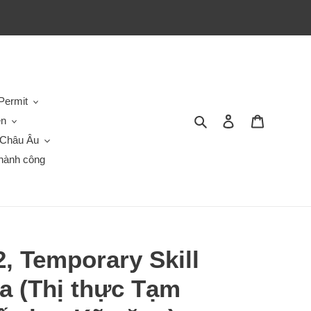
Permit
Tìm kiếm
Đăng nhập
Giỏ hàng
en
Châu Âu
hành công
, Temporary Skill
a (Thị thực Tạm