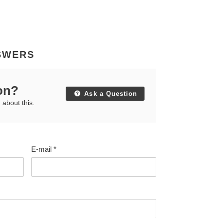
SWERS
on?
Ask a Question
 about this.
E-mail
*