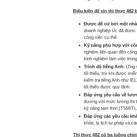
hàng
của
Điều kiện để xin thị thực 482
bạn
Được đề cử bởi một nhà t
doanh nghiệp Úc đã được ch
công việc cụ thể.
Kỹ năng phù hợp với côn
nghiệm liên quan đến công
kinh nghiệm làm việc tron
Trình độ tiếng Anh:
Ứng v
tối thiểu, trừ khi được m
kiểm tra tiếng Anh như I
tối thiểu được quy định.
Đáp ứng yêu cầu về lươ
đương với mức lương thị 
kỹ năng tạm thời (TSMIT), 
Đáp ứng các yêu cầu khá
khỏe, lý lịch tư pháp và c
Thị thực 482 có ba luồng chín