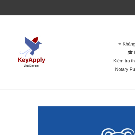
⭐ Kháng
🎓 
Kiểm tra t
Notary Pu