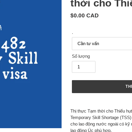
thời cho Thi
Giá
$0.00 CAD
cả
thông
.
thường
Số lượng
TH
Thêm
sản
Thị thực Tạm thời cho Thiếu hụt
phẩm
Temporary Skill Shortage (TSS) 
vào
cho lao động nước ngoài có kỹ 
giỏ
lao động Úc phù hợp.