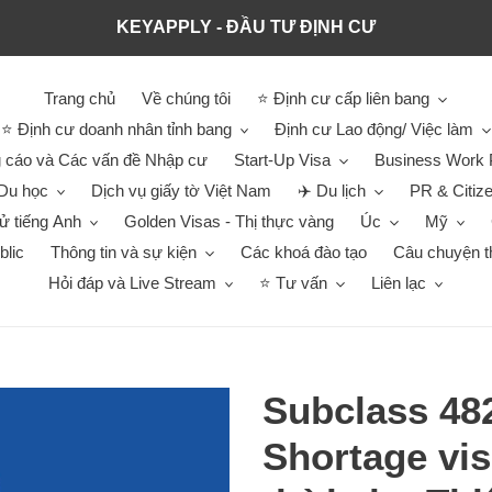
KEYAPPLY - ĐẦU TƯ ĐỊNH CƯ
Trang chủ
Về chúng tôi
⭐ Định cư cấp liên bang
⭐ Định cư doanh nhân tỉnh bang
Định cư Lao động/ Việc làm
 cáo và Các vấn đề Nhập cư
Start-Up Visa
Business Work 
Du học
Dịch vụ giấy tờ Việt Nam
✈️ Du lịch
PR & Citiz
hử tiếng Anh
Golden Visas - Thị thực vàng
Úc
Mỹ
blic
Thông tin và sự kiện
Các khoá đào tạo
Câu chuyện t
Hỏi đáp và Live Stream
⭐ Tư vấn
Liên lạc
Subclass 482
Shortage vis