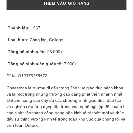
THÊM VÀO GIỎ HÀNG
Thêm
sản
Thành lập:
1967
phẩm
vào
Loại hình
:
Công lập
, College
giỏ
hàng
Tổng số sinh viên:
23.000+
của
bạn
Tổng số sinh viên quốc tế:
7.000+
DLI#: O19376158572
Conestoga là trường đi đầu trong lĩnh vực giáo dục bách khoa
và là một trong những trường cao đẳng phát triển nhanh nhất
Ontario, cung cấp đầy đủ các chương trình giáo dục, đào tạo
và nghiên cứu ứng dụng tập trung vào nghề nghiệp để chuẩn bị
cho sinh viên thành công trong nền kinh tế tri thức mới và thúc
đẩy sự thịnh vượng kinh tế trong toàn khu vực của chúng tôi và
trên toàn Ontario.