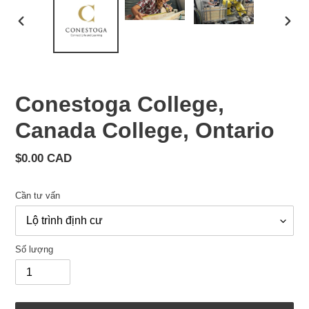
Conestoga College,
Canada College, Ontario
Giá
$0.00 CAD
cả
thông
Cần tư vấn
thường
Số lượng