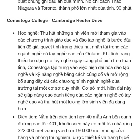
xuất chúng ghi dấu ấn của mình. Nó chỉ cách Thác
Niagara và Toronto, thành phố lớn nhất của tỉnh, 90 phút.
Conestoga College - Cambridge Reuter Drive
Học nghề:
Thu hút những sinh viên mới tham gia vào
các chương trình giáo dục và đào tạo nghề là bước đầu
tiên để giải quyết tình trạng thiếu hụt nhân tài trong các
ngành nghề có tay nghề cao của Ontario. Khi tình trạng
thiếu lao động có tay nghề ngày càng phổ biến trên toàn
tỉnh, Conestoga tập trung vào việc hiện đại hóa đào tạo
nghề và kỹ năng nghề bằng cách củng cố và mở rộng
bổ sung đầy đủ các chương trình ngành nghề của
trường tại một cơ sở duy nhất. Cơ sở mới, hiện đại này
sẽ giúp nâng cao danh tiếng của các ngành nghề có tay
nghề cao và thu hút một lượng lớn sinh viên đa dạng
hơn.
Diện tích:
Nằm trên diện tích hơn 40 mẫu Anh bên cạnh
đường cao tốc 401, khuôn viên này có một tòa nhà rộng
322.000 mét vuông với hơn 150.000 mét vuông cửa
hàng và phòng thí nghiệm, được thiết kế và trang bị để