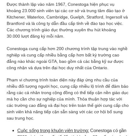
Được thành lập vào năm 1967, Conestoga hiện phục vụ
khoảng 23.000 sinh viên tại các cơ sở và trung tâm đào tạo ở
Kitchener, Waterloo, Cambridge, Guelph, Stratford, Ingersoll và
Brantford và là công ty dẫn đầu cấp tỉnh về đào tạo học việc.
Các chương trình giáo dục thường xuyên thu hút khoảng
30.000 lượt đăng ký mỗi năm.
Conestoga cung cấp hơn 200 chương trình tập trung vào nghề
nghiệp và cung cấp nhiều bằng cấp hơn bất kỳ trường cao
đẳng nào khác ngoài GTA, bao gồm cả các bằng kỹ sư được
công nhận và dựa trên đại học duy nhất của Ontario.
Phạm vi chương trình toàn diện này đáp ứng nhu cầu của
nhiều đối tượng người học, cung cấp nhiều lộ trình để đảm bảo
rằng các cá nhân trong cộng đồng có thể tiếp cận nền giáo dục
mà họ cần cho sự nghiệp của mình. Thỏa thuận hợp tác với
các trường cao đẳng và đại học trên toàn thế giới cung cấp cho
sinh viên khả năng tiếp cận sẵn sàng với các cơ hội bổ sung
sau trung học.
Cuộc sống trong khuôn viên trường:
Conestoga có gần