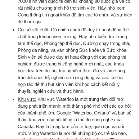
7000 sinh viên quốc tế đến từ khoảng 80 quốc gia và có
rất nhiều chương trình hỗ trợ sinh viên. Hãy nhớ xem
Cổng thông tin ngoại khóa để tìm các tổ chức và sự kiện
để tham gia.
Cơ sở vật chất:
Có nhiều cách để duy trì hoạt động thể
chất trong khuôn viên trường. Hãy nhớ kiểm tra Trung
tâm thể dục, Phòng tập thể dục, Đường chạy trong nhà,
Phòng đa năng, và văn phòng Sức khỏe và Sức khỏe.
Sinh viên sẽ được duy trì hoạt động với các phòng thí
nghiệm được trang bị công nghệ mới nhất, các khóa
học dựa trên dự án, trải nghiệm thực địa và lâm sàng,
trao đổi quốc tế, nghiên cứu ứng dụng và các cơ hội
hợp tác để thu hút sinh viên khi học cách kết nối lý
thuyết, nghiên cứu và thực hành.
Khu vực:
Khu vực Waterloo là một trung tâm đổi mới
đang phát triển mạnh; một thành phố nhỏ với các cơ hội
của thành phố lớn. Google “Waterloo, Ontario” và bạn sẽ
thấy: khu vực này nổi tiếng là thủ đô công nghệ của
Canada. Đây là trung tâm của trí tuệ, giáo dục và đổi
mới. Vùng Waterloo là nơi để những bộ óc trẻ táo bạo,