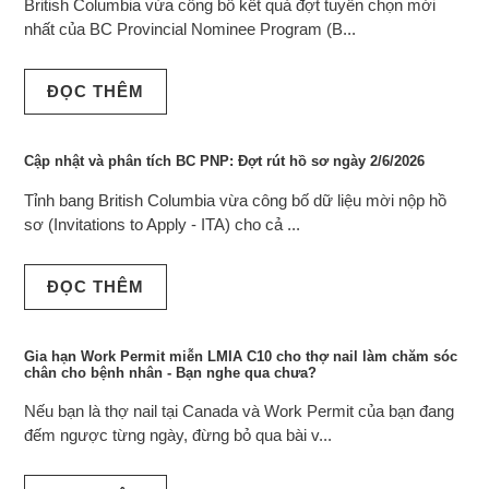
British Columbia vừa công bố kết quả đợt tuyển chọn mới
nhất của BC Provincial Nominee Program (B...
ĐỌC THÊM
Cập nhật và phân tích BC PNP: Đợt rút hồ sơ ngày 2/6/2026
Tỉnh bang British Columbia vừa công bố dữ liệu mời nộp hồ
sơ (Invitations to Apply - ITA) cho cả ...
ĐỌC THÊM
Gia hạn Work Permit miễn LMIA C10 cho thợ nail làm chăm sóc
chân cho bệnh nhân - Bạn nghe qua chưa?
Nếu bạn là thợ nail tại Canada và Work Permit của bạn đang
đếm ngược từng ngày, đừng bỏ qua bài v...