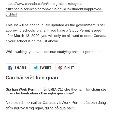
https://www.canada.ca/en/immigration-refugees-
citizenship/services/coronavirus-covid19/students/approved-
dli.html
This list will be continuously updated as the government is still
approving schools' plans. If you have a Study Permit issued
after March 18, 2020, you will only be allowed to enter Canada
if your school is on the list above.
While waiting, you can continue studying online if permitted.
SHARE
TWEET
PIN
SHARE
TWEET
PIN IT
ON
ON
ON
FACEBOOK
TWITTER
PINTEREST
Các bài viết liên quan
Gia hạn Work Permit miễn LMIA C10 cho thợ nail làm chăm sóc
chân cho bệnh nhân - Bạn nghe qua chưa?
Nếu bạn là thợ nail tại Canada và Work Permit của bạn đang
đếm ngược từng ngày, đừng bỏ qua bài v...