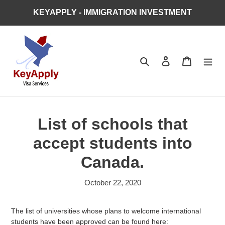
Skip
KEYAPPLY - IMMIGRATION INVESTMENT
to
content
Search
Log in
Cart
List of schools that
accept students into
Canada.
October 22, 2020
The list of universities whose plans to welcome international
students have been approved can be found here: