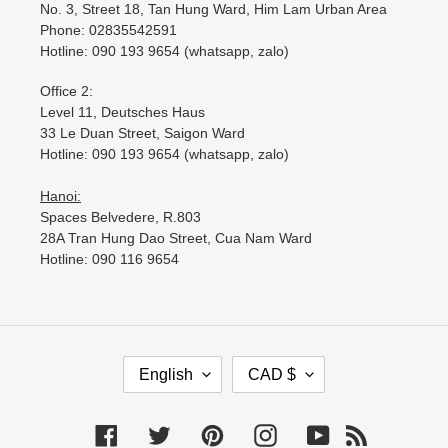
No. 3, Street 18, Tan Hung Ward, Him Lam Urban Area
Phone: 02835542591
Hotline: 090 193 9654 (whatsapp, zalo)
Office 2:
Level 11, Deutsches Haus
33 Le Duan Street, Saigon Ward
Hotline: 090 193 9654 (whatsapp, zalo)
Hanoi:
Spaces Belvedere, R.803
28A Tran Hung Dao Street, Cua Nam Ward
Hotline: 090 116 9654
L
C
English
CAD $
A
U
N
R
G
R
Facebook
Twitter
Pinterest
Instagram
YouTube
RSS