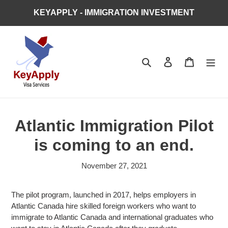
Skip
KEYAPPLY - IMMIGRATION INVESTMENT
to
content
Search
Log in
Cart
Atlantic Immigration Pilot
is coming to an end.
November 27, 2021
The pilot program, launched in 2017, helps employers in
Atlantic Canada hire skilled foreign workers who want to
immigrate to Atlantic Canada and international graduates who