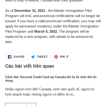
want to stay in Atlantic Canada after they graduate.
As of
December 31, 2021
, the Atlantic Immigration Pilot
Program will end, and provincial certifications will no longer be
issued. If you have a valid provincial certification, you may still
apply for permanent residency under the Atlantic Immigration
Pilot Program until
March 5, 2022.
The program will be
replaced by a new program, with details to be announced
later.
SHARE
TWEET
PIN
SHARE
TWEET
PIN IT
ON
ON
ON
FACEBOOK
TWITTER
PINTEREST
Các bài viết liên quan
Cách làm Secured Credit Card tại Canada khi bị từ chối thẻ tín
dụng
Nhiều người mới đến Canada, sinh viên quốc tế, người tự
kinh doanh hoặc những người có điểm tín d...